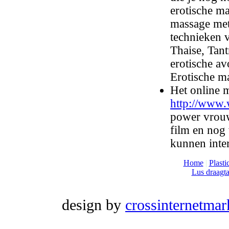
erotische ma
massage met
technieken 
Thaise, Tan
erotische a
Erotische ma
Het online 
http://www
power vrouw
film en nog
kunnen inte
Home
|
Plasti
Lus draagt
design by
crossinternetmar