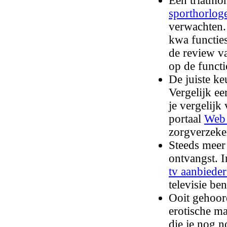
Een triathlo
sporthorlog
verwachten.
kwa functies
de review va
op de functio
De juiste k
Vergelijk ee
je vergelijk
portaal
Web 
zorgverzeke
Steeds meer 
ontvangst. I
tv aanbiede
televisie be
Ooit gehoor
erotische ma
die je nog n