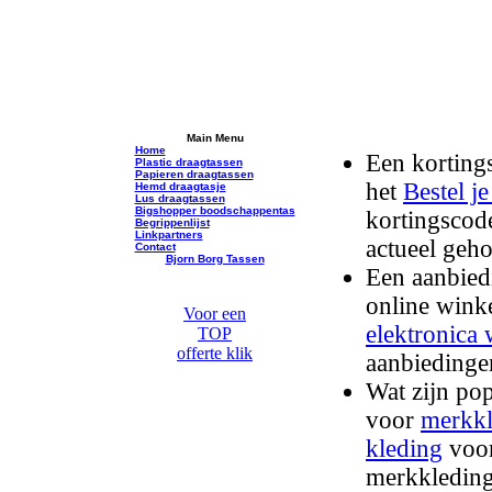
Main Menu
Home
Een kortings
Plastic draagtassen
Papieren draagtassen
het
Bestel je
Hemd draagtasje
Lus draagtassen
Bigshopper boodschappentas
kortingscod
Begrippenlijst
Linkpartners
actueel geh
Contact
Bjorn Borg Tassen
Een aanbiedi
online winke
Voor een
elektronica 
TOP
offerte klik
aanbiedinge
Wat zijn po
voor
merkkl
kleding
voor
merkkleding