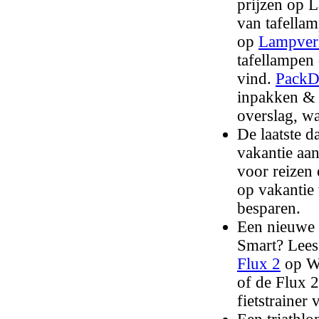
prijzen op 
van tafellam
op
Lampverl
tafellampen 
vind.
PackD
inpakken & 
overslag, w
De laatste d
vakantie aa
voor reizen
op vakantie
besparen.
Een nieuwe f
Smart? Lees
Flux 2
op Wi
of de Flux 
fietstrainer 