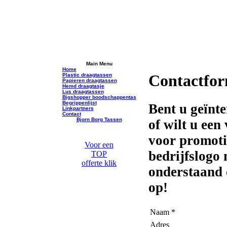
Main Menu
Home
Contactfor
Plastic draagtassen
Papieren draagtassen
Hemd draagtasje
Lus draagtassen
Bigshopper boodschappentas
Begrippenlijst
Bent u geïnte
Linkpartners
Contact
Bjorn Borg Tassen
of wilt u een
voor promoti
Voor een
bedrijfslogo
TOP
offerte klik
onderstaand c
op!
Naam *
Adres