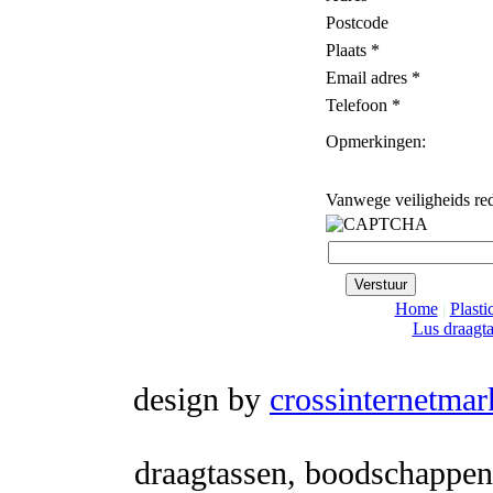
Postcode
Plaats *
Email adres *
Telefoon *
Opmerkingen:
Vanwege veiligheids red
Home
|
Plasti
Lus draagt
design by
crossinternetmar
draagtassen, boodschappenta